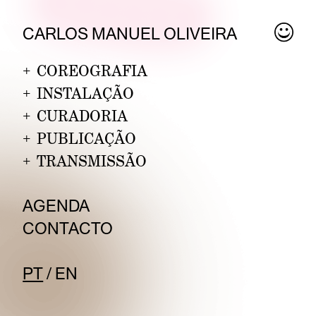
C
ARLOS MANU
EL OLIVEIRA
+
COREOGRAFIA
+
INSTALAÇÃO
+
CURADORIA
+
PUBLICAÇÃO
+
TRANSMISSÃO
AG
ENDA
CONT
ACTO
PT
/
E
N