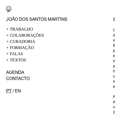
JO
ÃO DOS SANTOS MARTINS
+
TRABALHO
O
+
COLABORAÇÕES
d
m
+
CURADORIA
E
+
FORMAÇÃO
p
+
FALAS
e
+
TEXTOS
m
p
h
AGEN
DA
c
C
ONTACTO
m
e
PT
/
E
N
P
A
r
2