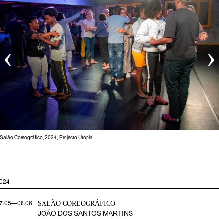
‹
›
I Salão Coreográfico, 2024, Projecto Utopia
024
SALÃO COREOGRÁFICO
7.05—06.06
JOÃO DOS SANTOS MARTINS