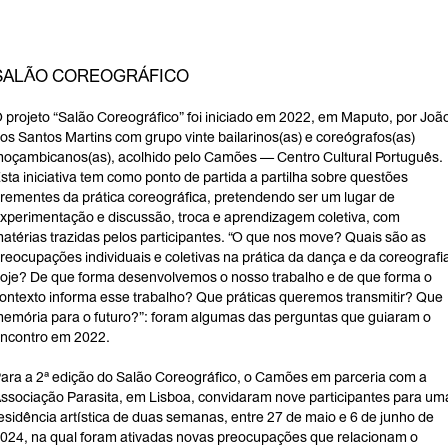
SALÃO COREOGRÁFICO
 projeto “Salão Coreográfico” foi iniciado em 2022, em Maputo, por Joã
os Santos Martins com grupo vinte bailarinos(as) e coreógrafos(as)
oçambicanos(as), acolhido pelo Camões — Centro Cultural Português.
sta iniciativa tem como ponto de partida a partilha sobre questões
rementes da prática coreográfica, pretendendo ser um lugar de
xperimentação e discussão, troca e aprendizagem coletiva, com
atérias trazidas pelos participantes. “O que nos move? Quais são as
reocupações individuais e coletivas na prática da dança e da coreografi
oje? De que forma desenvolvemos o nosso trabalho e de que forma o
ontexto informa esse trabalho? Que práticas queremos transmitir? Que
emória para o futuro?”: foram algumas das perguntas que guiaram o
ncontro em 2022.
ara a 2ª edição do Salão Coreográfico, o Camões em parceria com a
ssociação Parasita, em Lisboa, convidaram nove participantes para um
esidência artística de duas semanas, entre 27 de maio e 6 de junho de
024, na qual foram ativadas novas preocupações que relacionam o