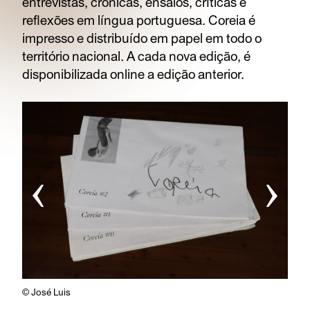
entrevistas, crónicas, ensaios, críticas e
reflexões em língua portuguesa. Coreia é
impresso e distribuído em papel em todo o
território nacional. A cada nova edição, é
disponibilizada online a edição anterior.
‹
›
© José Luis
© Jo