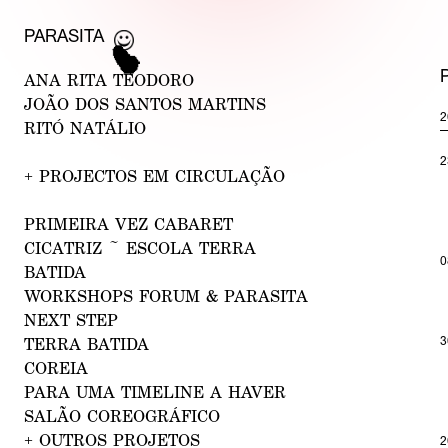
PARASIT
A
A
NA RITA TEODORO
JOÃO DOS SANTO
S MART
INS
2
RITÓ N
A
TÁLIO
2
+
PROJECTOS EM CIRCULAÇÃO
PRIMEIRA VE
Z CABARET
CI
CAT
RIZ ~ ESCOLA TERRA
0
BATIDA
WORK
SH
OPS FORUM & PARASITA
NEX
T STEP
3
TE
RRA BATIDA
CO
REIA
PARA
UMA TIM
ELINE A HAVER
SALÃO
COREOGRÁFI
CO
+
OUTROS PROJETOS
2