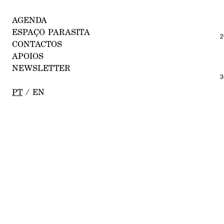
A
GENDA
ESPA
ÇO PA
RASITA
2
CONTAC
TOS
A
POIOS
NEW
SLETTER
3
PT
/
EN