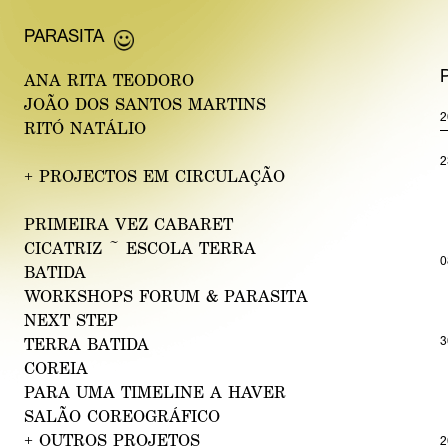
PA
RASITA
ANA R
ITA T
EODORO
JOÃO DOS
SA
NTOS MARTINS
2
RITÓ
NATÁ
LIO
2
+
PROJECTOS EM CIRCULAÇÃO
PRIMEIRA VEZ C
A
BARET
CICATRIZ
~ ESCOLA TERRA
0
B
ATIDA
WORKSHOPS FORUM & P
ARASIT
A
N
EXT STEP
3
TER
RA BA
TIDA
CO
REIA
PARA UMA T
IME
LINE A HAVER
SALÃO COREOGR
ÁFI
CO
+
OUTROS PROJETOS
2