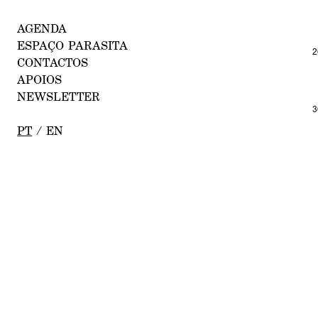
AGENDA
ESPAÇO P
ARASI
TA
2
CONTACTO
S
APOI
OS
NEWSLETTE
R
3
PT
/
E
N