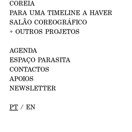
CORE
IA
INVISÍVEL OU DANÇAR COM O
PARA UMA T
I
MELINE A HAVER
CORPO INTEIRO
SALÃO CORE
OGRÁ
FICO
COM LUÍS GUERRA.
FORUM DANÇA, ESPAÇO DA
+
OUTROS PROJETOS
PENHA, LISBOA.
AGE
NDA
COREOGRAFIA EM SALA DE
20—23.10
ESPA
ÇO
PARASITA
AULA
JOÃO DOS SANTOS MARTINS,
CONTAC
TOS
ADRIANO VICENTE.
APOIOS
BRAGANÇA.
NE
WSLETTER
COREOGRAFIA EM SALA DE
26—28.10
PT
/
EN
AULA
JOÃO DOS SANTOS MARTINS,
ADRIANO VICENTE.
ESCAPA / AMARANTE.