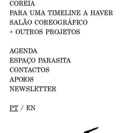
CORE
IA
INVISÍVEL OU DANÇAR COM O
PARA UMA TIMELINE A
HAVE
R
CORPO INTEIRO
SALÃO COREOGRÁF
ICO
COM LUÍS GUERRA.
FORUM DANÇA, ESPAÇO DA
+
OUTROS PROJETOS
PENHA, LISBOA.
AG
ENDA
COREOGRAFIA EM SALA DE
20—23.10
ESPA
ÇO PARASIT
A
AULA
JOÃO DOS SANTOS MARTINS,
CONTACT
OS
ADRIANO VICENTE.
A
POIOS
BRAGANÇA.
NEWS
LETTER
COREOGRAFIA EM SALA DE
26—28.10
PT
/
EN
AULA
JOÃO DOS SANTOS MARTINS,
ADRIANO VICENTE.
ESCAPA / AMARANTE.