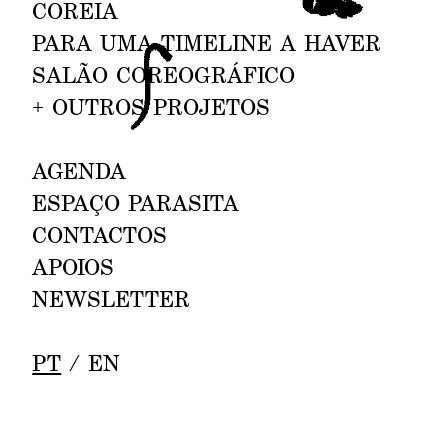
COREI
A
INVISÍVEL OU DANÇAR COM O
PARA UMA TIMEL
INE A
HAVER
CORPO INTEIRO
SALÃ
O COREOGRÁ
FICO
COM LUÍS GUERRA.
FORUM DANÇA, ESPAÇO DA
+
OUTROS PROJETOS
PENHA, LISBOA.
AG
ENDA
COREOGRAFIA EM SALA DE
20—23.10
ESP
AÇO PAR
ASITA
AULA
JOÃO DOS SANTOS MARTINS,
C
ONTACTOS
ADRIANO VICENTE.
APOIO
S
BRAGANÇA.
NEW
SLETTER
COREOGRAFIA EM SALA DE
26—28.10
PT
/
EN
AULA
JOÃO DOS SANTOS MARTINS,
ADRIANO VICENTE.
ESCAPA / AMARANTE.