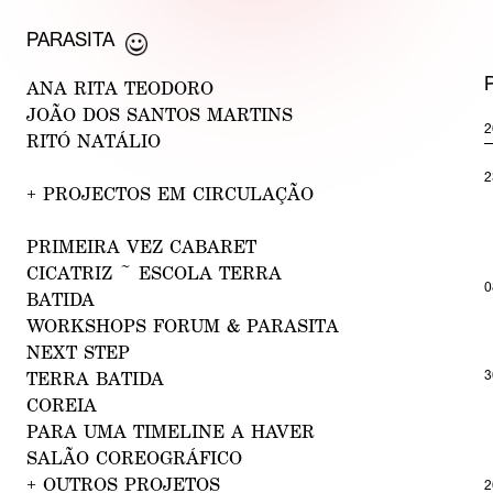
PARASI
TA
ANA RIT
A TE
ODORO
J
OÃO D
OS SANTOS MARTINS
2
R
ITÓ N
ATÁLIO
2
+
PROJECTOS EM CIRCULAÇÃO
PRIMEIRA VEZ CA
BARE
T
CICA
TRIZ ~ ESCOLA
TERRA
0
BATIDA
WORKSHOPS FORUM &
PARA
SITA
NEXT ST
EP
3
TERRA
BATIDA
COR
EIA
PARA U
MA
TIMELINE A HAVER
S
ALÃO COREOGRÁ
FICO
+
OUTROS PROJETOS
2