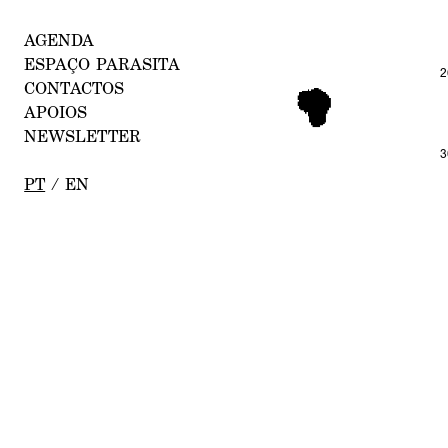
AGENDA
E
SPAÇO P
ARASITA
2
C
ONTACTOS
APOI
OS
NEW
SLETTER
3
PT
/
EN