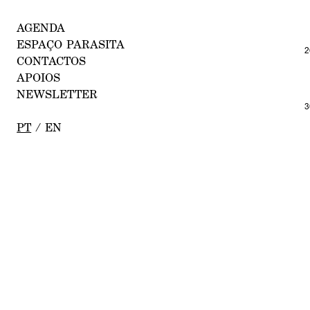
AGEND
A
E
SPAÇO PARA
SITA
2
CONT
ACTOS
A
POIOS
NEWSL
ETTER
3
PT
/
E
N