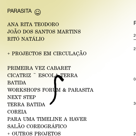
P
ARASITA
ANA RI
TA T
EODORO
JO
ÃO DOS SANTOS MAR
TINS
2
R
ITÓ NATÁ
LIO
2
+
PROJECTOS EM CIRCULAÇÃO
PRIMEIRA VEZ
CABAR
ET
CICAT
RIZ ~ ESCOLA TERRA
0
B
ATIDA
WORKSHOPS F
ORUM & PA
RASITA
NEXT ST
EP
3
TERRA BA
TIDA
COR
EIA
PAR
A U
MA TIMELINE A HAVER
SALÃO COREO
GRÁF
ICO
+
OUTROS PROJETOS
2