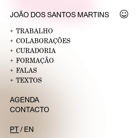
JOÃO DOS SA
N
TOS MARTINS
+
TRABALHO
+
COLABORAÇÕES
+
CURADORIA
+
FORMAÇÃO
+
FALAS
+
TEXTOS
AGEND
A
CONT
ACTO
PT
/
E
N