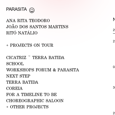
PARASIT
A
ANA RITA T
EODORO
JOÃO D
OS S
ANTOS MARTINS
2
RITÓ NATÁL
IO
2
+
PROJECTS ON TOUR
C
ICATRIZ ~ TERRA BA
TIDA
SCHOOL
0
WORKSHO
PS FORUM & PA
RASITA
NEXT S
TEP
TERRA BA
TI
DA
3
C
OREIA
FOR A TIMELINE
T
O BE
CHOREOGRA
PHIC S
ALOON
+
OTHER PROJECTS
2