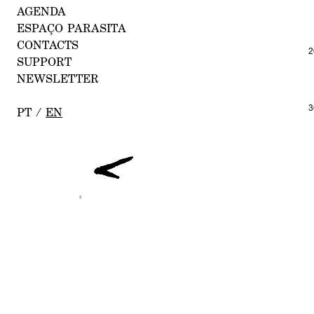
AGE
NDA
E
S
PAÇO PARASITA
CONTACT
S
2
SUPPOR
T
NEWSLETTE
R
3
PT
/
EN