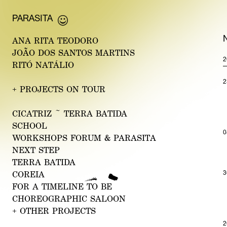
PAR
ASITA
ANA RITA
TEODORO
JOÃO DOS SAN
TOS
MARTINS
2
RITÓ
NATÁLIO
2
+
PROJECTS ON TOUR
CICA
TRIZ ~ TER
RA BATIDA
SCHOOL
0
WORK
SHOPS FORUM & PARASIT
A
NEXT
STEP
TER
RA BATIDA
3
CO
REIA
FOR A T
IMELINE TO BE
CHOREOGRAPHIC
SA
LOON
+
OTHER PROJECTS
2