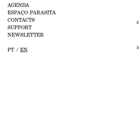
AGE
NDA
ESPAÇ
O
PARASITA
CONTA
CTS
2
SU
PPORT
NEWSLE
TTER
3
P
T
/
EN