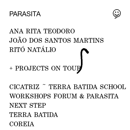
PARASIT
A
NEXT EVENTS
2026
TROCA O PASSO
ANA RITA TE
O
DORO
23.08
ANA RITA TEODORO, JOÃO
JOÃO DOS SANTOS
MARTINS
DOS SANTOS MARTINS.
RI
TÓ NATÁLI
O
BIENAL ARTES
PERFORMATIVAS AMARANTE /
+
PROJECTS ON TOUR
AMARANTE.
TROCA O PASSO
08.09
CICATRIZ ~
TER
RA BATIDA SCHOOL
ANA RITA TEODORO, JOÃO
WORKSHOPS
FORUM & PA
RASITA
DOS SANTOS MARTINS.
NEXT STE
P
26 VOLTS / CACE CULTURAL,
PORTO.
TE
RRA
BATIDA
CO
REIA
WORKSHOP DANCING WITH
30.09—04.10