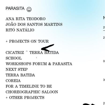
PARASITA
AN
A RI
TA TEODORO
J
OÃO D
OS SANTOS MARTINS
2
RITÓ
NATÁL
IO
2
+
PROJECTS ON TOUR
CI
CATRIZ ~ TERRA BATIDA
SCHO
OL
0
WORKSHOPS FORUM &
PARA
SITA
NEXT
STEP
TER
RA BATID
A
3
CO
REIA
FOR A TIME
LINE TO
BE
CHOREOGRAPH
IC SALOON
+
OTHER PROJECTS
2