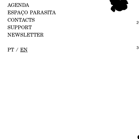
AG
ENDA
ESPAÇO
PARASITA
CONTACTS
2
SUPPORT
NEWSLETTE
R
3
P
T
/
EN