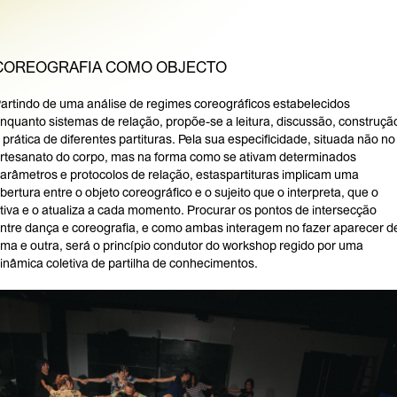
COREOGRAFIA COMO OBJECTO
artindo de uma análise de regimes coreográficos estabelecidos
nquanto sistemas de relação, propõe-se a leitura, discussão, construçã
 prática de diferentes partituras. Pela sua especificidade, situada não no
rtesanato do corpo, mas na forma como se ativam determinados
arâmetros e protocolos de relação, estaspartituras implicam uma
bertura entre o objeto coreográfico e o sujeito que o interpreta, que o
tiva e o atualiza a cada momento. Procurar os pontos de intersecção
ntre dança e coreografia, e como ambas interagem no fazer aparecer d
ma e outra, será o princípio condutor do workshop regido por uma
inâmica coletiva de partilha de conhecimentos.