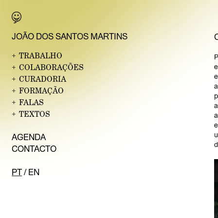
JO
ÃO DOS SANTO
S MARTINS
+
TRABALHO
P
+
COLABORAÇÕES
e
e
+
CURADORIA
a
+
FORMAÇÃO
p
+
FALAS
a
+
TEXTOS
a
e
u
AGE
NDA
d
CONT
ACTO
PT
/
E
N