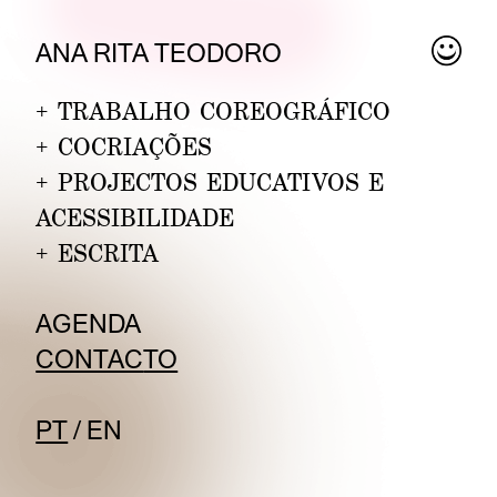
A
NA RITA T
EODORO
+
TRABALHO COREOGRÁFICO
+
COCRIAÇÕES
+
PROJECTOS EDUCATIVOS E
ACESSIBILIDADE
+
ESCRITA
AG
ENDA
CONTAC
TO
PT
/
EN